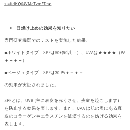
si=KdKQ64VMcTvmFDho
日焼け止めの効果を知りたい
専門研究機関でのテストを実施した結果、
■ホワイトタイプ SPFは50+(50以上）、UVAは★★★★（PA
＋＋＋＋）
■ベージュタイプ SPFは30 PA＋＋＋＋
の効果が実証されました。
SPFとは、UVB (主に表皮を赤くさせ、炎症を起こします）
を防止する効果を表します。また、UVA は肌の奥にある真
皮のコラーゲンやエラスチンを破壊するのを妨げる効果を
表します。