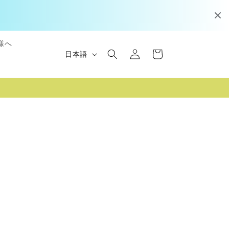
ロ
カ
様へ
グ
言
ー
日本語
イ
語
ト
ン
ま