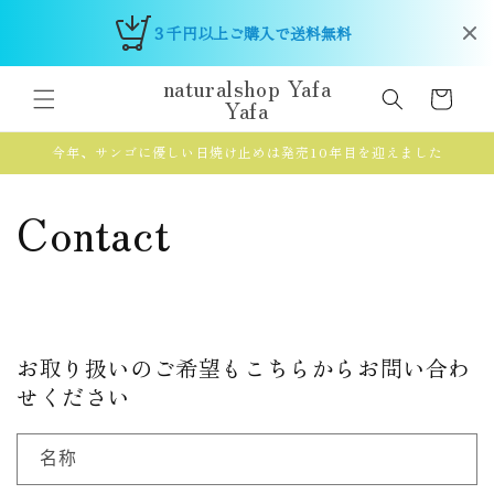
跳到内
３千円以上ご購入で送料無料 
容
购
naturalshop Yafa
物
Yafa
车
今年、サンゴに優しい日焼け止めは発売10年目を迎えました
Contact
お取り扱いのご希望もこちらからお問い合わ
せください
名称